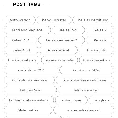
POST TAGS
AutoCorrect
bangun datar
belajar berhitung
Find and Replace
Kelas 1 Sd
kelas 3
kelas 3 SD
kelas 3 semester 2
Kelas 4
Kelas 4 Sd
Kisi-kisi Soal
kisi kisi pts
kisi kisi soal pkn
koreksi otomatis
Kunci Jawaban
kurikulum 2013
kurikulum 2026
kurikulum merdeka
kurikulum sekolah dasar
Latihan Soal
latihan soal sd
latihan soal semester 2
latihan ujian
lengkap
Matematika
matematika kelas 1