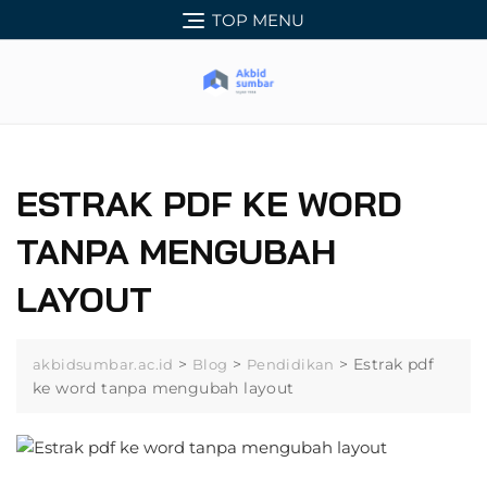
Skip
TOP MENU
to
content
ESTRAK PDF KE WORD
TANPA MENGUBAH
LAYOUT
>
>
>
Estrak pdf
akbidsumbar.ac.id
Blog
Pendidikan
ke word tanpa mengubah layout