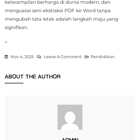
keterampilan berharga di dunia modern, dan
menguasai seni ekstraksi PDF ke Word tanpa
mengubah tata letak adalah langkah maju yang
signifikan.
>
On
Nov 4, 2025
Leave A Comment
Pendidikan
Estrak
Pdf
ABOUT THE AUTHOR
Ke
Word
Tanpa
Mengubah
Layout
ADMIN