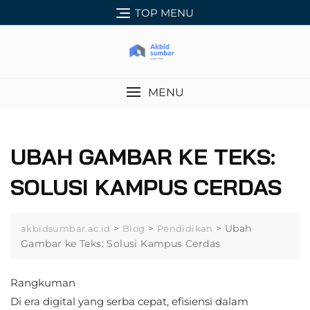
Skip
TOP MENU
to
content
MENU
UBAH GAMBAR KE TEKS:
SOLUSI KAMPUS CERDAS
>
>
>
Ubah
akbidsumbar.ac.id
Blog
Pendidikan
Gambar ke Teks: Solusi Kampus Cerdas
Rangkuman
Di era digital yang serba cepat, efisiensi dalam