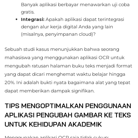
Banyak aplikasi berbayar menawarkan uji coba
gratis.
Integrasi:
Apakah aplikasi dapat terintegrasi
dengan alur kerja digital Anda yang lain
(misalnya, penyimpanan cloud)?
Sebuah studi kasus menunjukkan bahwa seorang
mahasiswa yang menggunakan aplikasi OCR untuk
mengubah ratusan halaman buku teks menjadi format
yang dapat dicari menghemat waktu belajar hingga
20%. Ini adalah bukti nyata bagaimana alat yang tepat
dapat memberikan dampak signifikan.
TIPS MENGOPTIMALKAN PENGGUNAAN
APLIKASI PENGUBAH GAMBAR KE TEKS
UNTUK KEHIDUPAN AKADEMIK
Menggunakan aplikasi OCR saja tidak cukup;