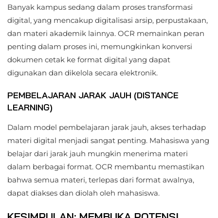
Banyak kampus sedang dalam proses transformasi
digital, yang mencakup digitalisasi arsip, perpustakaan,
dan materi akademik lainnya. OCR memainkan peran
penting dalam proses ini, memungkinkan konversi
dokumen cetak ke format digital yang dapat
digunakan dan dikelola secara elektronik.
PEMBELAJARAN JARAK JAUH (DISTANCE
LEARNING)
Dalam model pembelajaran jarak jauh, akses terhadap
materi digital menjadi sangat penting. Mahasiswa yang
belajar dari jarak jauh mungkin menerima materi
dalam berbagai format. OCR membantu memastikan
bahwa semua materi, terlepas dari format awalnya,
dapat diakses dan diolah oleh mahasiswa.
KESIMPULAN: MEMBUKA POTENSI