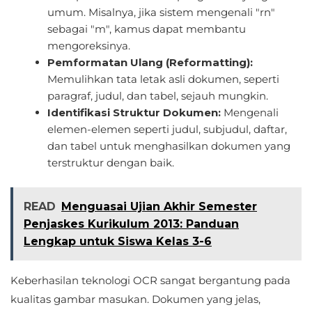
umum. Misalnya, jika sistem mengenali "rn"
sebagai "m", kamus dapat membantu
mengoreksinya.
Pemformatan Ulang (Reformatting):
Memulihkan tata letak asli dokumen, seperti
paragraf, judul, dan tabel, sejauh mungkin.
Identifikasi Struktur Dokumen:
Mengenali
elemen-elemen seperti judul, subjudul, daftar,
dan tabel untuk menghasilkan dokumen yang
terstruktur dengan baik.
READ
Menguasai Ujian Akhir Semester
Penjaskes Kurikulum 2013: Panduan
Lengkap untuk Siswa Kelas 3-6
Keberhasilan teknologi OCR sangat bergantung pada
kualitas gambar masukan. Dokumen yang jelas,