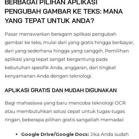
BERBAGAI PILIHAN APLIKASI
PENGUBAH GAMBAR KE TEKS: MANA
YANG TEPAT UNTUK ANDA?
Pasar menawarkan beragam aplikasi pengubah
gambar ke teks, mulai dari yang gratis hingga berbayar,
dari yang sederhana hingga yang canggih. Pemilihan
aplikasi yang tepat sangat bergantung pada
kebutuhan spesifik Anda, anggaran, dan tingkat
kenyamanan Anda dengan teknologi.
APLIKASI GRATIS DAN MUDAH DIGUNAKAN
Bagi mahasiswa yang baru mencoba teknologi OCR
atau membutuhkan solusi cepat untuk tugas-tugas
ringan, beberapa pilihan gratis sangatlah memadai:
Google Drive/Google Docs:
Jika Anda sudah