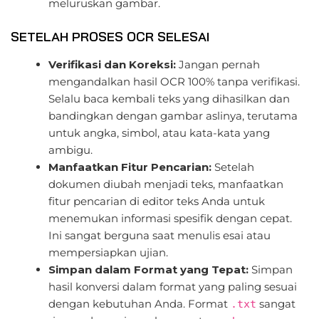
meluruskan gambar.
SETELAH PROSES OCR SELESAI
Verifikasi dan Koreksi:
Jangan pernah
mengandalkan hasil OCR 100% tanpa verifikasi.
Selalu baca kembali teks yang dihasilkan dan
bandingkan dengan gambar aslinya, terutama
untuk angka, simbol, atau kata-kata yang
ambigu.
Manfaatkan Fitur Pencarian:
Setelah
dokumen diubah menjadi teks, manfaatkan
fitur pencarian di editor teks Anda untuk
menemukan informasi spesifik dengan cepat.
Ini sangat berguna saat menulis esai atau
mempersiapkan ujian.
Simpan dalam Format yang Tepat:
Simpan
hasil konversi dalam format yang paling sesuai
dengan kebutuhan Anda. Format
sangat
.txt