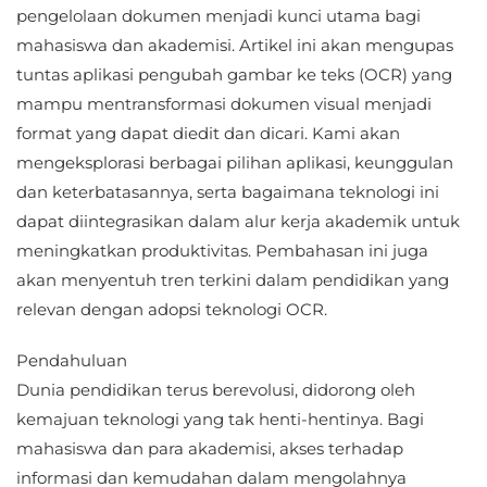
pengelolaan dokumen menjadi kunci utama bagi
mahasiswa dan akademisi. Artikel ini akan mengupas
tuntas aplikasi pengubah gambar ke teks (OCR) yang
mampu mentransformasi dokumen visual menjadi
format yang dapat diedit dan dicari. Kami akan
mengeksplorasi berbagai pilihan aplikasi, keunggulan
dan keterbatasannya, serta bagaimana teknologi ini
dapat diintegrasikan dalam alur kerja akademik untuk
meningkatkan produktivitas. Pembahasan ini juga
akan menyentuh tren terkini dalam pendidikan yang
relevan dengan adopsi teknologi OCR.
Pendahuluan
Dunia pendidikan terus berevolusi, didorong oleh
kemajuan teknologi yang tak henti-hentinya. Bagi
mahasiswa dan para akademisi, akses terhadap
informasi dan kemudahan dalam mengolahnya