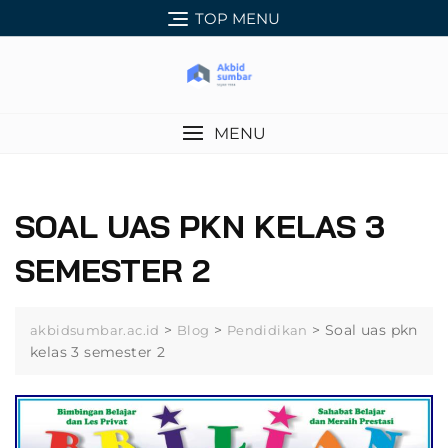
Skip
TOP MENU
to
content
MENU
SOAL UAS PKN KELAS 3
SEMESTER 2
>
>
>
Soal uas pkn
akbidsumbar.ac.id
Blog
Pendidikan
kelas 3 semester 2