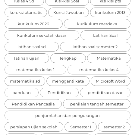
Kelas 4 Sd
Kisi-kisi Soal
kisi kisi pts
koreksi otomatis
Kunci Jawaban
kurikulum 2013
kurikulum 2026
kurikulum merdeka
kurikulum sekolah dasar
Latihan Soal
latihan soal sd
latihan soal semester 2
latihan ujian
lengkap
Matematika
matematika kelas 1
matematika kelas 4
matematika sd
mengganti kata
Microsoft Word
panduan
Pendidikan
pendidikan dasar
Pendidikan Pancasila
penilaian tengah semester
penjumlahan dan pengurangan
persiapan ujian sekolah
Semester 1
semester 2