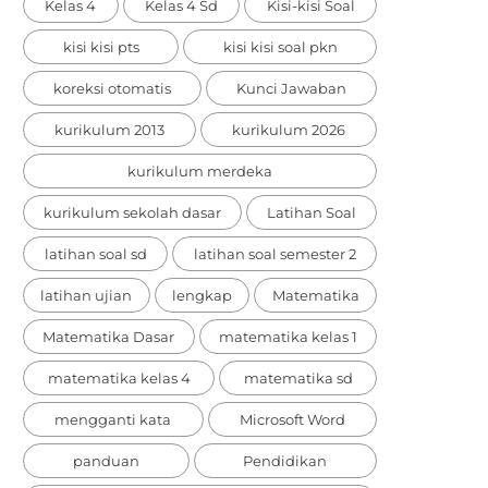
Kelas 4
Kelas 4 Sd
Kisi-kisi Soal
kisi kisi pts
kisi kisi soal pkn
koreksi otomatis
Kunci Jawaban
kurikulum 2013
kurikulum 2026
kurikulum merdeka
kurikulum sekolah dasar
Latihan Soal
latihan soal sd
latihan soal semester 2
latihan ujian
lengkap
Matematika
Matematika Dasar
matematika kelas 1
matematika kelas 4
matematika sd
mengganti kata
Microsoft Word
panduan
Pendidikan