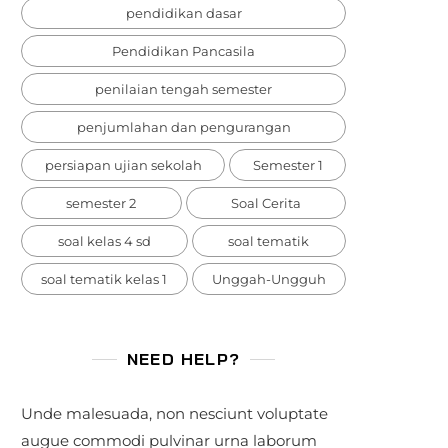
pendidikan dasar
Pendidikan Pancasila
penilaian tengah semester
penjumlahan dan pengurangan
persiapan ujian sekolah
Semester 1
semester 2
Soal Cerita
soal kelas 4 sd
soal tematik
soal tematik kelas 1
Unggah-Ungguh
NEED HELP?
Unde malesuada, non nesciunt voluptate
augue commodi pulvinar urna laborum