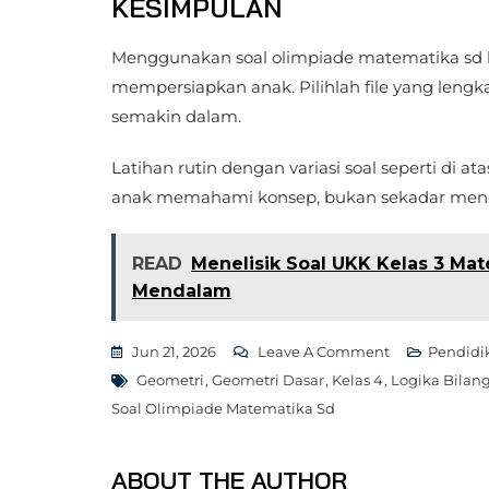
KESIMPULAN
Menggunakan soal olimpiade matematika sd k
mempersiapkan anak. Pilihlah file yang le
semakin dalam.
Latihan rutin dengan variasi soal seperti di a
anak memahami konsep, bukan sekadar meng
READ
Menelisik Soal UKK Kelas 3 M
Mendalam
On
Jun 21, 2026
Leave A Comment
Pendidi
Tags
Rahasia
Geometri
,
Geometri Dasar
,
Kelas 4
,
Logika Bilan
5
Soal Olimpiade Matematika Sd
Soal
Olimpiade
ABOUT THE AUTHOR