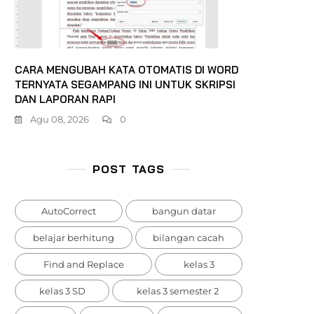
CARA MENGUBAH KATA OTOMATIS DI WORD
TERNYATA SEGAMPANG INI UNTUK SKRIPSI
DAN LAPORAN RAPI
Agu 08, 2026
0
POST TAGS
AutoCorrect
bangun datar
belajar berhitung
bilangan cacah
Find and Replace
kelas 3
kelas 3 SD
kelas 3 semester 2