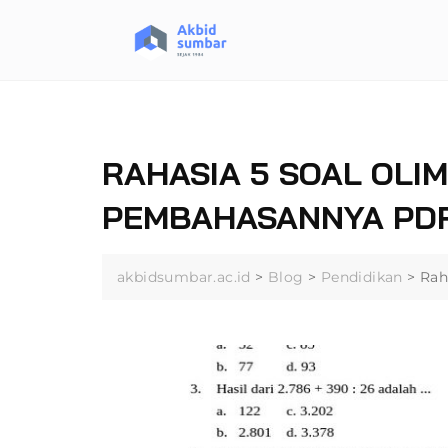
Skip
to
content
RAHASIA 5 SOAL OLI
PEMBAHASANNYA PDF
akbidsumbar.ac.id
>
Blog
>
Pendidikan
>
Rah