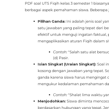
PDF soal UTS Fiqih kelas 3 semester 1 biasany
berbagai aspek pemahaman siswa. Beberapa je
Pilihan Ganda:
Ini adalah jenis soal y
satu jawaban yang paling tepat dari be
efektif untuk menguji ingatan faktu
mengaplikasikan aturan Fiqih dalam si
Contoh:
"Salah satu alat bersuci
(d) Pasir.
Isian Singkat (Uraian Singkat):
Soal i
kosong dengan jawaban yang tepat. Soa
ganda karena siswa harus mengingat d
mengukur kedalaman pemahaman dan
Contoh:
"Shalat lima waktu yan
Menjodohkan:
Siswa diminta mencoco
berdasarkan hubungan yang tepat. Je