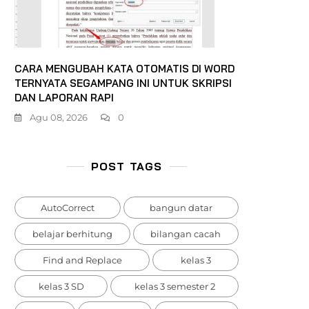
CARA MENGUBAH KATA OTOMATIS DI WORD
TERNYATA SEGAMPANG INI UNTUK SKRIPSI
DAN LAPORAN RAPI
Agu 08, 2026
0
POST TAGS
AutoCorrect
bangun datar
belajar berhitung
bilangan cacah
Find and Replace
kelas 3
kelas 3 SD
kelas 3 semester 2