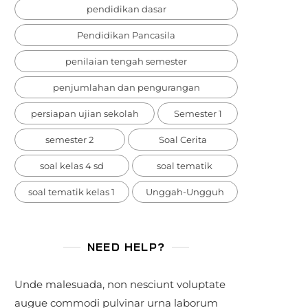
pendidikan dasar
Pendidikan Pancasila
penilaian tengah semester
penjumlahan dan pengurangan
persiapan ujian sekolah
Semester 1
semester 2
Soal Cerita
soal kelas 4 sd
soal tematik
soal tematik kelas 1
Unggah-Ungguh
NEED HELP?
Unde malesuada, non nesciunt voluptate
augue commodi pulvinar urna laborum