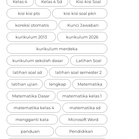
Kelas 4
Kelas 4 Sd
Kisi-kisi Soal
kisi kisi pts
kisi kisi soal pkn
koreksi otomatis
Kunci Jawaban
kurikulum 2013
kurikulum 2026
kurikulum merdeka
kurikulum sekolah dasar
Latihan Soal
latihan soal sd
latihan soal semester 2
latihan ujian
lengkap
Matematika
Matematika Dasar
matematika kelas 1
matematika kelas 4
matematika sd
mengganti kata
Microsoft Word
panduan
Pendidikan