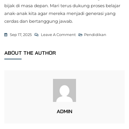
bijak di masa depan. Mari terus dukung proses belajar
anak-anak kita agar mereka menjadi generasi yang
cerdas dan bertanggung jawab.
On
Sep 17, 2025
Leave A Comment
Pendidikan
Menjelajahi
Perubahan
ABOUT THE AUTHOR
Energi:
Contoh
Soal
Tema
6
Subtema
2
Kelas
ADMIN
3
Kurikulum