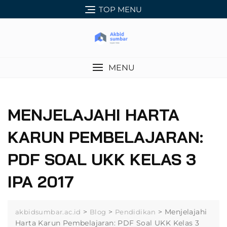
Skip
TOP MENU
to
content
MENU
MENJELAJAHI HARTA
KARUN PEMBELAJARAN:
PDF SOAL UKK KELAS 3
IPA 2017
>
>
>
Menjelajahi
akbidsumbar.ac.id
Blog
Pendidikan
Harta Karun Pembelajaran: PDF Soal UKK Kelas 3