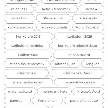
kelas 3 SD
kelas 3 semester 2
Kelas 4
Kelas 4 Sd
Kisi-kisi Soal
kisi kisi pts
kisi kisi soal pkn
koreksi otomatis
Kunci Jawaban
kurikulum 2013
kurikulum 2026
kurikulum merdeka
kurikulum sekolah dasar
Latihan Soal
latihan soal sd
latihan soal semester 2
latihan ujian
lengkap
Matematika
Matematika Dasar
matematika kelas 1
matematika kelas 4
matematika sd
mengganti kata
Microsoft Word
panduan
Pendidikan
pendidikan dasar