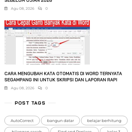
SEBELUM UJIAN 2026
Agu 08, 2026
0
CARA MENGUBAH KATA OTOMATIS DI WORD TERNYATA
SEGAMPANG INI UNTUK SKRIPSI DAN LAPORAN RAPI
Agu 08, 2026
0
POST TAGS
AutoCorrect
bangun datar
belajar berhitung
bilangan cacah
Find and Replace
kelas 3