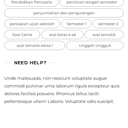
Pendidikan Pancasila
penilaian tengah semester
penjumlahan dan pengurangan
persiapan ujian sekolah
Semester 1
semester 2
Soal Cerita
soal kelas 4 sd
soal tematik
soal tematik kelas 1
Unggah-Ungguh
NEED HELP?
Unde malesuada, non nesciunt voluptate augue
commodi pulvinar urna laborum ligula excepteur quis
dolores facilisis posuere. Rhoncus tellus taciti
pellentesque ullam! Laboris. Voluptate odio suscipit.