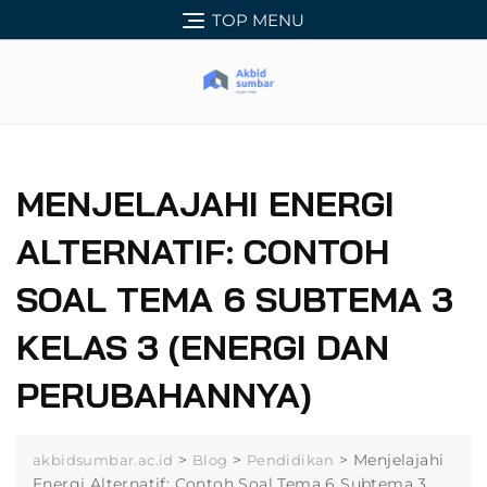
Skip
TOP MENU
to
content
MENJELAJAHI ENERGI
ALTERNATIF: CONTOH
SOAL TEMA 6 SUBTEMA 3
KELAS 3 (ENERGI DAN
PERUBAHANNYA)
>
>
>
Menjelajahi
akbidsumbar.ac.id
Blog
Pendidikan
Energi Alternatif: Contoh Soal Tema 6 Subtema 3