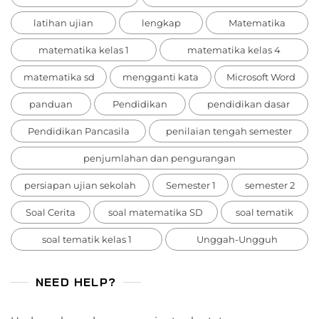
latihan ujian
lengkap
Matematika
matematika kelas 1
matematika kelas 4
matematika sd
mengganti kata
Microsoft Word
panduan
Pendidikan
pendidikan dasar
Pendidikan Pancasila
penilaian tengah semester
penjumlahan dan pengurangan
persiapan ujian sekolah
Semester 1
semester 2
Soal Cerita
soal matematika SD
soal tematik
soal tematik kelas 1
Unggah-Ungguh
NEED HELP?