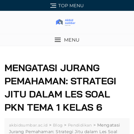
Skip
TOP MENU
to
content
MENU
MENGATASI JURANG
PEMAHAMAN: STRATEGI
JITU DALAM LES SOAL
PKN TEMA 1 KELAS 6
>
>
>
Mengatasi
akbidsumbar.ac.id
Blog
Pendidikan
Jurang Pemahaman: Strategi Jitu dalam Les Soal