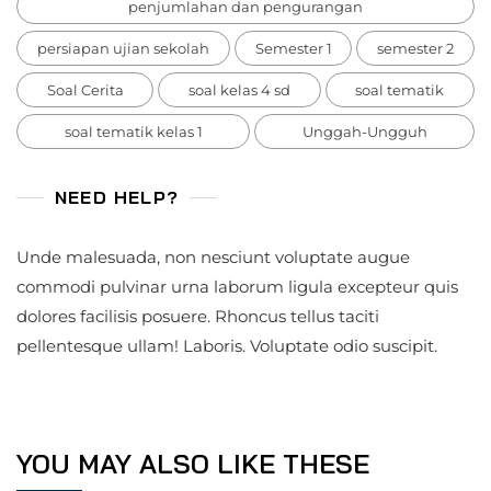
penjumlahan dan pengurangan
persiapan ujian sekolah
Semester 1
semester 2
Soal Cerita
soal kelas 4 sd
soal tematik
soal tematik kelas 1
Unggah-Ungguh
NEED HELP?
Unde malesuada, non nesciunt voluptate augue
commodi pulvinar urna laborum ligula excepteur quis
dolores facilisis posuere. Rhoncus tellus taciti
pellentesque ullam! Laboris. Voluptate odio suscipit.
YOU MAY ALSO LIKE THESE