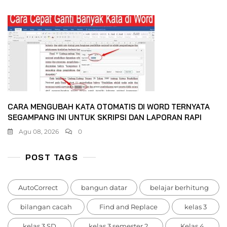
CARA MENGUBAH KATA OTOMATIS DI WORD TERNYATA
SEGAMPANG INI UNTUK SKRIPSI DAN LAPORAN RAPI
Agu 08, 2026
0
POST TAGS
AutoCorrect
bangun datar
belajar berhitung
bilangan cacah
Find and Replace
kelas 3
kelas 3 SD
kelas 3 semester 2
Kelas 4