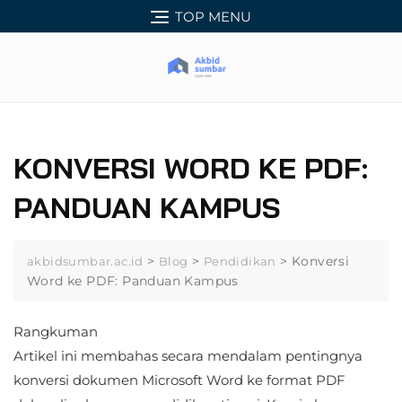
Skip
TOP MENU
to
content
KONVERSI WORD KE PDF:
PANDUAN KAMPUS
>
>
>
Konversi
akbidsumbar.ac.id
Blog
Pendidikan
Word ke PDF: Panduan Kampus
Rangkuman
Artikel ini membahas secara mendalam pentingnya
konversi dokumen Microsoft Word ke format PDF