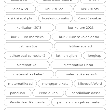
Kelas 4 Sd
Kisi-kisi Soal
kisi kisi pts
kisi kisi soal pkn
koreksi otomatis
Kunci Jawaban
kurikulum 2013
kurikulum 2026
kurikulum merdeka
kurikulum sekolah dasar
Latihan Soal
latihan soal sd
latihan soal semester 2
latihan ujian
lengkap
Matematika
Matematika Dasar
matematika kelas 1
matematika kelas 4
matematika sd
mengganti kata
Microsoft Word
panduan
Pendidikan
pendidikan dasar
Pendidikan Pancasila
penilaian tengah semester