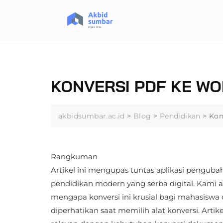
Skip
to
content
KONVERSI PDF KE WO
akbidsumbar.ac.id
>
Blog
>
Pendidikan
>
Kon
Rangkuman
Artikel ini mengupas tuntas aplikasi penguba
pendidikan modern yang serba digital. Kami 
mengapa konversi ini krusial bagi mahasiswa d
diperhatikan saat memilih alat konversi. Artik