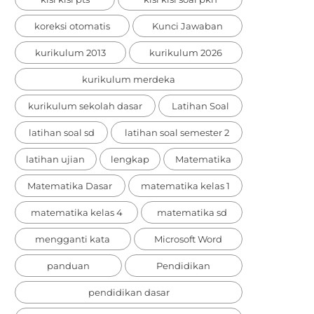
koreksi otomatis
Kunci Jawaban
kurikulum 2013
kurikulum 2026
kurikulum merdeka
kurikulum sekolah dasar
Latihan Soal
latihan soal sd
latihan soal semester 2
latihan ujian
lengkap
Matematika
Matematika Dasar
matematika kelas 1
matematika kelas 4
matematika sd
mengganti kata
Microsoft Word
panduan
Pendidikan
pendidikan dasar