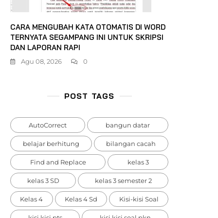
CARA MENGUBAH KATA OTOMATIS DI WORD
TERNYATA SEGAMPANG INI UNTUK SKRIPSI
DAN LAPORAN RAPI
Agu 08, 2026
0
POST TAGS
AutoCorrect
bangun datar
belajar berhitung
bilangan cacah
Find and Replace
kelas 3
kelas 3 SD
kelas 3 semester 2
Kelas 4
Kelas 4 Sd
Kisi-kisi Soal
kisi kisi pts
kisi kisi soal pkn