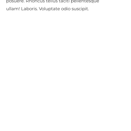
posuere. Rhoncus tellus taciti pellentesque
ullam! Laboris. Voluptate odio suscipit.