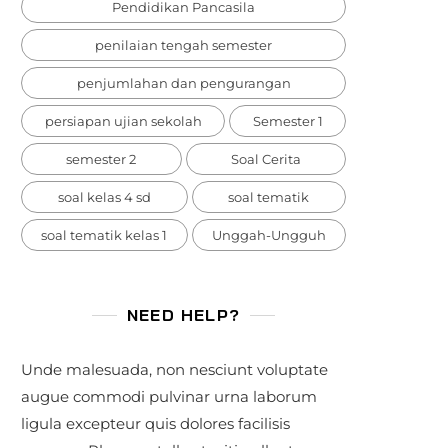
Pendidikan Pancasila
penilaian tengah semester
penjumlahan dan pengurangan
persiapan ujian sekolah
Semester 1
semester 2
Soal Cerita
soal kelas 4 sd
soal tematik
soal tematik kelas 1
Unggah-Ungguh
NEED HELP?
Unde malesuada, non nesciunt voluptate
augue commodi pulvinar urna laborum
ligula excepteur quis dolores facilisis