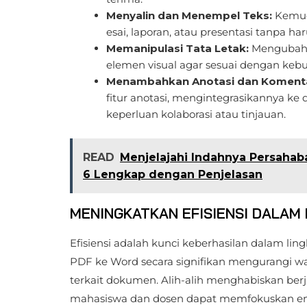
Menyalin dan Menempel Teks:
Kemud
esai, laporan, atau presentasi tanpa h
Memanipulasi Tata Letak:
Mengubah f
elemen visual agar sesuai dengan ke
Menambahkan Anotasi dan Koment
fitur anotasi, mengintegrasikannya k
keperluan kolaborasi atau tinjauan.
READ
Menjelajahi Indahnya Persahab
6 Lengkap dengan Penjelasan
MENINGKATKAN EFISIENSI DALAM
Efisiensi adalah kunci keberhasilan dalam li
PDF ke Word secara signifikan mengurangi wa
terkait dokumen. Alih-alih menghabiskan ber
mahasiswa dan dosen dapat memfokuskan ener