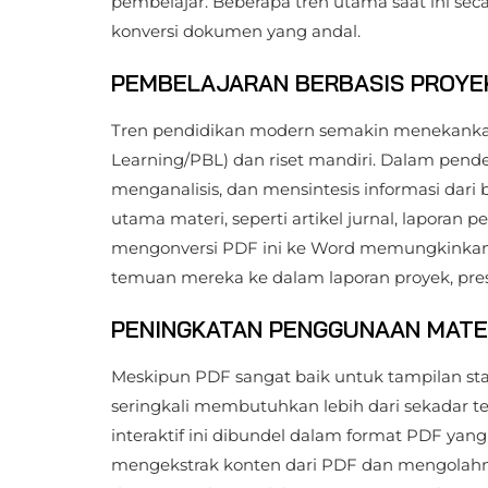
pembelajar. Beberapa tren utama saat ini sec
konversi dokumen yang andal.
PEMBELAJARAN BERBASIS PROYEK
Tren pendidikan modern semakin menekankan
Learning/PBL) dan riset mandiri. Dalam pende
menganalisis, dan mensintesis informasi dari
utama materi, seperti artikel jurnal, laporan
mengonversi PDF ini ke Word memungkinkan
temuan mereka ke dalam laporan proyek, prese
PENINGKATAN PENGGUNAAN MATER
Meskipun PDF sangat baik untuk tampilan stati
seringkali membutuhkan lebih dari sekadar 
interaktif ini dibundel dalam format PDF yan
mengekstrak konten dari PDF dan mengolahnya