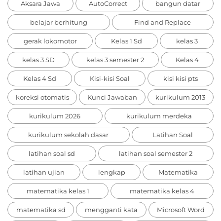
Aksara Jawa
AutoCorrect
bangun datar
belajar berhitung
Find and Replace
gerak lokomotor
Kelas 1 Sd
kelas 3
kelas 3 SD
kelas 3 semester 2
Kelas 4
Kelas 4 Sd
Kisi-kisi Soal
kisi kisi pts
koreksi otomatis
Kunci Jawaban
kurikulum 2013
kurikulum 2026
kurikulum merdeka
kurikulum sekolah dasar
Latihan Soal
latihan soal sd
latihan soal semester 2
latihan ujian
lengkap
Matematika
matematika kelas 1
matematika kelas 4
matematika sd
mengganti kata
Microsoft Word