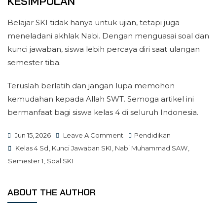
KESIMPULAN
Belajar SKI tidak hanya untuk ujian, tetapi juga
meneladani akhlak Nabi. Dengan menguasai soal dan
kunci jawaban, siswa lebih percaya diri saat ulangan
semester tiba.
Teruslah berlatih dan jangan lupa memohon
kemudahan kepada Allah SWT. Semoga artikel ini
bermanfaat bagi siswa kelas 4 di seluruh Indonesia.
On
Jun 15, 2026
Leave A Comment
Pendidikan
Tags
5
Kelas 4 Sd
,
Kunci Jawaban SKI
,
Nabi Muhammad SAW
,
Rahasia
Semester 1
,
Soal SKI
Soal
Ski
ABOUT THE AUTHOR
Kelas
4