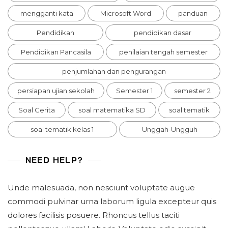
mengganti kata
Microsoft Word
panduan
Pendidikan
pendidikan dasar
Pendidikan Pancasila
penilaian tengah semester
penjumlahan dan pengurangan
persiapan ujian sekolah
Semester 1
semester 2
Soal Cerita
soal matematika SD
soal tematik
soal tematik kelas 1
Unggah-Ungguh
NEED HELP?
Unde malesuada, non nesciunt voluptate augue
commodi pulvinar urna laborum ligula excepteur quis
dolores facilisis posuere. Rhoncus tellus taciti