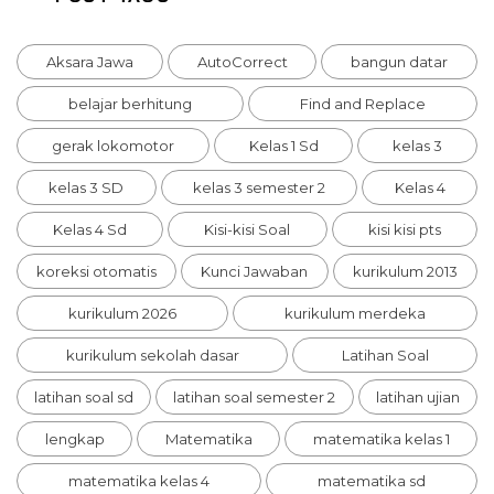
Aksara Jawa
AutoCorrect
bangun datar
belajar berhitung
Find and Replace
gerak lokomotor
Kelas 1 Sd
kelas 3
kelas 3 SD
kelas 3 semester 2
Kelas 4
Kelas 4 Sd
Kisi-kisi Soal
kisi kisi pts
koreksi otomatis
Kunci Jawaban
kurikulum 2013
kurikulum 2026
kurikulum merdeka
kurikulum sekolah dasar
Latihan Soal
latihan soal sd
latihan soal semester 2
latihan ujian
lengkap
Matematika
matematika kelas 1
matematika kelas 4
matematika sd