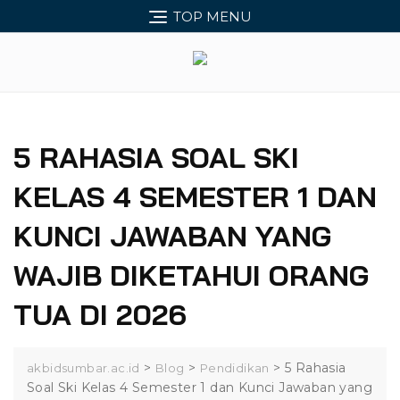
Skip
TOP MENU
to
content
5 RAHASIA SOAL SKI
KELAS 4 SEMESTER 1 DAN
KUNCI JAWABAN YANG
WAJIB DIKETAHUI ORANG
TUA DI 2026
>
>
>
5 Rahasia
akbidsumbar.ac.id
Blog
Pendidikan
Soal Ski Kelas 4 Semester 1 dan Kunci Jawaban yang